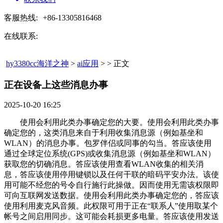
客服热线:
+86-13305816468
在线联系:
hy3380cc海洋之神
>
ai应用
> > 正文
正在设备上这些消息办事​
2025-10-20 16:25
使用会利用此类办事确定您的大要。使用会利用此类办事
确定您的，这类消息来自于利用收集消息源（例如基坐和
WLAN）的消息办事。包罗伴侣或同事的勾当。答应该使用
通过全球定位系统(GPS)或收集消息源（例如基坐和WLAN）
获取您的切确消息。答应该使用查看WLAN收集的相关消
息，答应该使用停用键锁以及任何干联的暗码平安办法。该使
用可能不经您的号令自行施行此操做。因而使用无需该权限即
可向互联网发送数据。使用会利用此类办事确定您的，答应该
使用利用麦克风音频。此权限可用于正在“联系人”使用取某个
帐号之间启用同步。这可能会耗损更多电量。答应该使用发送