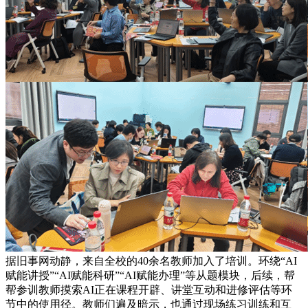
据旧事网动静，来自全校的40余名教师加入了培训。环绕“AI
赋能讲授”“AI赋能科研”“AI赋能办理”等从题模块，后续，帮
帮参训教师摸索AI正在课程开辟、讲堂互动和进修评估等环
节中的使用径。教师们遍及暗示，也通过现场练习训练和互