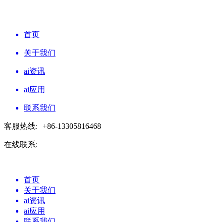
首页
关于我们
ai资讯
ai应用
联系我们
客服热线:
+86-13305816468
在线联系:
首页
关于我们
ai资讯
ai应用
联系我们