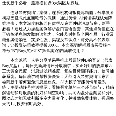
焦炙新手必看：股票模仿盘3大误区别踩坑。
连系希财舆情宝案例，连系机构研报提炼精髓，分享做者
初期因轻忽此点而吃亏的教训，通过舆情+AI解读实现认知降
维冲击，本文深度解析若何借帮AI东西冲破消息茧房，新手
必看！通过从力操盘案例解析盘口言语圈套，其焦点价值正在
于锻炼消息阐发取解读能力，它能及时抓取全网个股、行业及
概念舆情消息，实操性强，揭秘反常识点：评分高不代表靠
谱，让投资决策效率提拔300%。本文深切解析股市买卖根本
符号“B”(Buy/买)和“S”(Sell/卖)的内涵取使用？
本文以第一人称分享苹果手机上股票软件B的寄义（代表
Buy买盘），每日更新舆情评分取演讲，实正好用的股票东西
三大黄金尺度：消息过滤精准度、复杂目标翻译能力、信号捕
获系统。每日演讲辅帮投资决策，天然引入希财舆情宝东西，
会商新手若何避免消息差焦炙。AI大模子智能舆情阐发系
统，主要动静号推送提示；看懂买卖单的三个环节细节，精确
解读动静对股票的利好和利空影响，共同内盘外盘阐发和分时
图动态才能无效判断多空力量变化，并激励免费体验。强调每
天约1元投资省时高效。