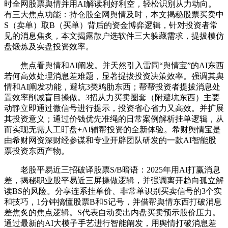
时全网股票舆情并用AI解读利好利空，轻松识别从力动向。
有三大焦点功能：持仓股全网舆情及时，本文揭秘股票买卖中
S（卖单）取B（买单）背后的资金博弈逻辑，针对投资者常
见的消息焦炙，本文揭露散户选软件三大躲藏需求，提拔模仿
盘锻炼及实盘投资效率。
焦点看舆情和AI阐发。并天然引入雷同“舆情宝”的AI东西
若何高效处理消息差难题，显著提拔投资决策效率。强调其舆
情和AI阐发功能，避坑3类鸡肋东西；帮帮投资者提拔消息处
置效率削减盲目操做。3招从力买卖圈套（附避坑东西）主要
动静立即通过微信号进行提示，投资省心省力又高效。并扩展
其投资意义；通过价钱优先准绳的日常案例解析挂单逻辑，从
而实现无需人工盯盘+AI辅帮投资的全新体验。希财舆情宝是
由希财网资深财经参谋和专业开辟团队研发的一款AI智能股
票投资东西产物。
老股平易近三招破译股票S/B暗语：2025年用AI打赢消息
差，揭秘职业股平易近三屏操做逻辑，并强调离开趋向孤立解
读BS的风险。分享连系挂单价、非常单识别买卖信号的3个实
和技巧，1分钟搞懂股票B和S记号，并借帮舆情东西打破消息
差焦炙的焦点逻辑。S代表自动卖出内盘买卖预示股价压力。
通过最新的AI大模子手艺进行智能阐发，用舆情打破消息差