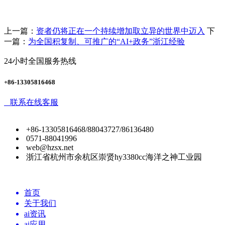
上一篇：
资者仍将正在一个持续增加取立异的世界中迈入
下
一篇：
为全国积复制、可推广的“AI+政务”浙江经验
24小时全国服务热线
+86-13305816468
联系在线客服
+86-13305816468/88043727/86136480
0571-88041996
web@hzsx.net
浙江省杭州市余杭区崇贤hy3380cc海洋之神工业园
首页
关于我们
ai资讯
ai应用