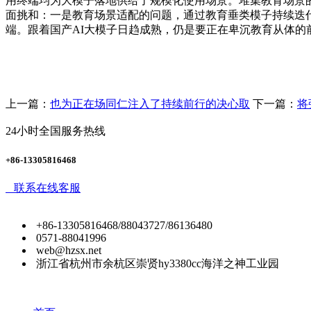
用终端均为大模子落地供给了规模化使用场景。堆集教育场景的
面挑和：一是教育场景适配的问题，通过教育垂类模子持续迭代
端。跟着国产AI大模子日趋成熟，仍是要正在卑沉教育从体
上一篇：
也为正在场同仁注入了持续前行的决心取
下一篇：
将
24小时全国服务热线
+86-13305816468
联系在线客服
+86-13305816468/88043727/86136480
0571-88041996
web@hzsx.net
浙江省杭州市余杭区崇贤hy3380cc海洋之神工业园