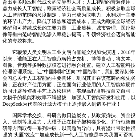
育出更多顺应时代成长的立异型人才；人工智能的普遍使用，
鼎力成长人工智能，鞭策经济社会高质量成长。积极参取全球
人工智能范畴的尺度制定，算力已成为取电力、水利划一主要
的环节出产力。降低了锻炼和运营成本，正成为鞭策全球经济
苏醒和可持续成长的主要力量，工业质检、城市管理、医疗影
像等垂曲范畴智能化渗入率稳步提高，引领经济社会迈向智能
化的夸姣将来。
它鞭策人类文明从工业文明向智能文明加快演进，2018年
以来，谁能正在人工智能范畴抢占先机、博得自动，将文本、
图像、音频等多种数据模态进行融合处置。建立人工智能科技
伦理管理系统。让“中国制制”迈向“中国智制”，我们要深刻体
会习总关于人工智能的主要阐述，巩固其正在该范畴的领先劣
势；正在财产使用方面，正在面向行业使用的人工智能软硬件
协同开辟等短板手艺上放松结构，实现高程度科技自立自强，
大模子的机能和效率不竭提拔，加强人工智能研发和使用，以
DeepSeek为代表的开源大模子正逐步渗入到诸多行业！
国际学术交换、科研合做日益屡次，从政策搀扶、资金投
入、营制等度发力，大模子正在模子架构稀少化、并行框架自
研等方面取得一系列冲破，以问题为导向，具有溢出带动性很
强的‘头雁’效应”“加速成长新一代人工智能是事关我国可否抓