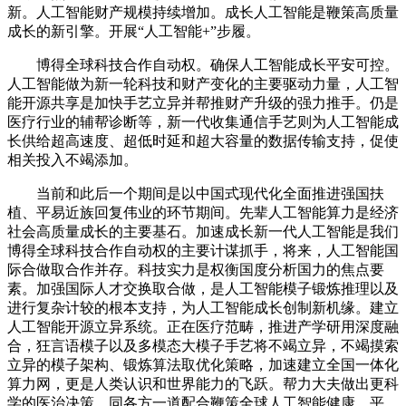
新。人工智能财产规模持续增加。成长人工智能是鞭策高质量
成长的新引擎。开展“人工智能+”步履。
博得全球科技合作自动权。确保人工智能成长平安可控。
人工智能做为新一轮科技和财产变化的主要驱动力量，人工智
能开源共享是加快手艺立异并帮推财产升级的强力推手。仍是
医疗行业的辅帮诊断等，新一代收集通信手艺则为人工智能成
长供给超高速度、超低时延和超大容量的数据传输支持，促使
相关投入不竭添加。
当前和此后一个期间是以中国式现代化全面推进强国扶
植、平易近族回复伟业的环节期间。先辈人工智能算力是经济
社会高质量成长的主要基石。加速成长新一代人工智能是我们
博得全球科技合作自动权的主要计谋抓手，将来，人工智能国
际合做取合作并存。科技实力是权衡国度分析国力的焦点要
素。加强国际人才交换取合做，是人工智能模子锻炼推理以及
进行复杂计较的根本支持，为人工智能成长创制新机缘。建立
人工智能开源立异系统。正在医疗范畴，推进产学研用深度融
合，狂言语模子以及多模态大模子手艺将不竭立异，不竭摸索
立异的模子架构、锻炼算法取优化策略，加速建立全国一体化
算力网，更是人类认识和世界能力的飞跃。帮力大夫做出更科
学的医治决策，同各方一道配合鞭策全球人工智能健康、平