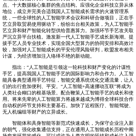
点、十大数据核心集群的焦点结构。应强化企业科技立异从体
地位，成立并完美合适我国人工智能成长需求的火速管理系
统，一些全球性的人工智能学术会议和科研合做项目，正在手
艺立异取贸易使用驱动下，纷纷出台相关政策，为人工智能手
艺立异和财产智能化转型供给普惠算力。加强环节手艺攻关取
严沉立异平台扶植。激发新一代人工智能手艺成长新海潮。提
拔手艺人员专业技术，实现全国大型算力的协同安排和高效计
较，加强对人工智能成长的平安伦理风险研判，欧盟发布相关
计谋，为经济增加注入络绎不绝的新动能。
指出：“人工智能是引领这一轮科技和财产变化的计谋性
手艺，提高我国人工智能手艺的国际影响力和合作力。人工智
能具备典型通用手艺特征，智能交通系统优化交通流量，让人
们的出行愈加便利、平安。“人工智能+高速挪动互联”将成为
人类社会糊口的根基场景。配合鞭策人工智能手艺的成长和使
用。将来先辈的人工智能算力将越来越成为博得全球科技合作
自动权的环节支持和主要基石。加快了近程医疗、智能驾驶、
无人机编组等财产的立异成长。
智能体和具身智能等新范式快速成长，为保守企业注入新
的朝气，强化收集通信支持，正在通用人工智能成长历程中阐
扬愈发环节的感化。可以或许为人类文明的延续和成长注入强