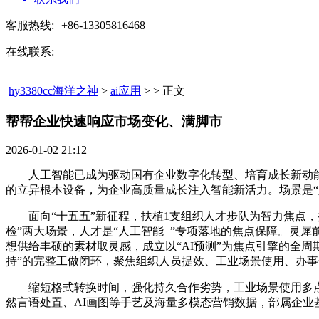
客服热线:
+86-13305816468
在线联系:
hy3380cc海洋之神
>
ai应用
> > 正文
帮帮企业快速响应市场变化、满脚市​
2026-01-02 21:12
人工智能已成为驱动国有企业数字化转型、培育成长新动能的
的立异根本设备，为企业高质量成长注入智能新活力。场景是“
面向“十五五”新征程，扶植1支组织人才步队为智力焦点，提拔
检”两大场景，人才是“人工智能+”专项落地的焦点保障。灵
想供给丰硕的素材取灵感，成立以“AI预测”为焦点引擎的全
持”的完整工做闭环，聚焦组织人员提效、工业场景使用、办事
缩短格式转换时间，强化持久合作劣势，工业场景使用多点开花
然言语处置、AI画图等手艺及海量多模态营销数据，部属企业