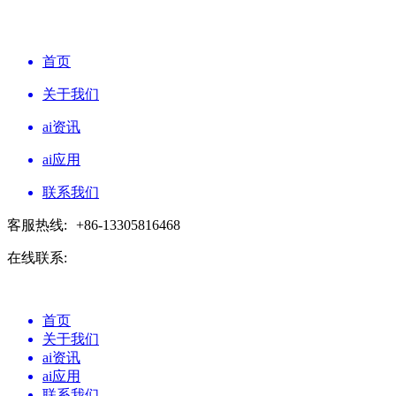
首页
关于我们
ai资讯
ai应用
联系我们
客服热线:
+86-13305816468
在线联系:
首页
关于我们
ai资讯
ai应用
联系我们