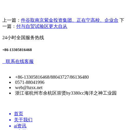
上一篇：
件谷取南京紫金投资集团、正在宁高校、企业合
下
一篇：
付与自贸试验区更大自从
24小时全国服务热线
+86-13305816468
联系在线客服
+86-13305816468/88043727/86136480
0571-88041996
web@hzsx.net
浙江省杭州市余杭区崇贤hy3380cc海洋之神工业园
首页
关于我们
ai资讯