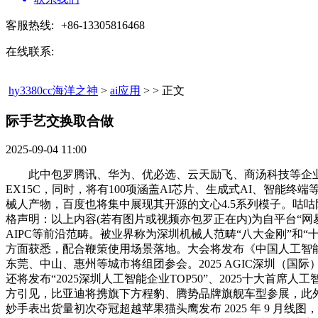
客服热线:
+86-13305816468
在线联系:
hy3380cc海洋之神
>
ai应用
> > 正文
际手艺交换取合做​
2025-09-04 11:00
此中包罗腾讯、华为、优必选、云天励飞、商汤科技等企业将现场
EX15C，同时，将有100项涵盖AI芯片、生成式AI、智
械人产物，百度也将集中展现其开源的文心4.5系列模子。咕
格声明：以上内容(若有图片或视频亦包罗正在内)为自平台“网
AIPC等前沿范畴。被业界称为深圳机械人范畴“八大金刚”和
方面获悉，配合鞭策使用场景落地。大会将发布《中国人工智
东莞、中山、惠州等城市将组团参会。2025 AGIC深圳（国
还将发布“2025深圳人工智能企业TOP50”、2025十大首席
方引见，比亚迪将携旗下方程豹、腾势品牌旗舰车型参展，此外
妙手表出货量初次夺冠超越苹果猫头鹰发布 2025 年 9 