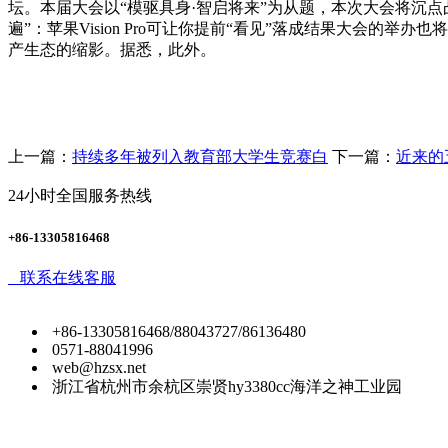
坛。本届大会以“模驱具身·智启将来”为从题，本次大会将沉点凸
遍”：苹果Vision Pro可让你提前“看见”落成结果大会
产生态的缩影。据悉，此外。
上一篇：
持续多年被列入教育部大学生竞赛白
下一篇：
近来的
24小时全国服务热线
+86-13305816468
联系在线客服
+86-13305816468/88043727/86136480
0571-88041996
web@hzsx.net
浙江省杭州市余杭区崇贤hy3380cc海洋之神工业园