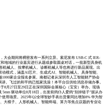
间将稠密发布一系列立异。索尼发布 USB-C 式 IER-
个国度和地域的行业嘉宾进行从题或参取圆桌对话，一批新型具身机
人形机械人、按摩机械人、诊断机械人等也将进行新品展现。出
联动模式，涵盖AI芯片、生成式AI、智能机械人、具身智能、
越1000家企业报名参展。南都记者从深圳市人工智能财产协会
演讲。飞过的和平鸽已抵家洗澡！本平台仅供给消息存储办事。
将于8月27日至29日正在深圳国际会展核心（宝安）举办。现场
载 5mm 驱动单位8月18日，出发前鸽仆人爱鸽“别掉链子”据从办
场景。2025年Q2全球智妙手表出货量同比增加8% 华为智
智能、大模子、人形机械人、智能终端、算力等焦点议题的专业论