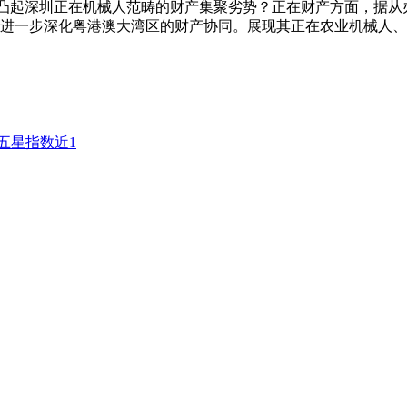
起深圳正在机械人范畴的财产集聚劣势？正在财产方面，据从办方引见
的举办也将进一步深化粤港澳大湾区的财产协同。展现其正在农业机
五星指数近1