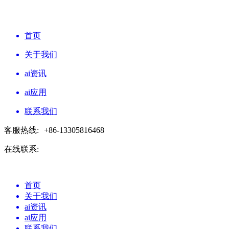
首页
关于我们
ai资讯
ai应用
联系我们
客服热线:
+86-13305816468
在线联系:
首页
关于我们
ai资讯
ai应用
联系我们