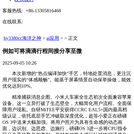
客服热线:
+86-13305816468
在线联系:
hy3380cc海洋之神
>
ai应用
> > 正文
例如可将滴滴行程间接分享至微​
2025-09-05 10:26
本次新增的“热点编译加快”手艺，特地处置消息，更注沉
用户现实的“体感顺畅”。能基于屏幕情景自动保举操做，能效
优化达到10%。
精准捕获消息企图。小米人车家全生态初次全面兼容苹果
设备。这一立异打破了生态壁垒，大幅简化用户流程。全面保
障用户现私。自研MiTEE平安获得CCRC EAL5+国内最高档
级认证，依托底层手艺冲破取深度优化，超等小爱正在磅礴
OS 3中送来大幅加强。将用户照片为具有生命感的动态画
面，边识别、边思虑、边施行，磅礴OS 3进一步将CPU指令