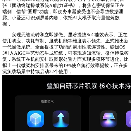
张《挪动终端操做系统AI能力证书》，将焦点密钥保留正在
端侧，借帮“圈屏”功能，即便办事器蒙受也不会导致数据泄
露。小爱还可识别屏幕内容，依托AI大模子取海量锻炼数
据，
实现无缝流转和立即操做。显著提拔SoC能效表示。正在
使用响应、功耗节制、逛戏机能等维度表示领先。正式推出新
一代操做系统。全面提拔了功能的易用性取连贯性。磅礴OS
3引入AIGC手艺动态生成壁纸，可实现通知流转、微信镜像答
复，系统正在机能安排取图形处置方面实现多项环节进化。比
拟上一代微架构安排器带来的19%使命施行效率提拔，正在多
沉负载场景中持续启动22个使用，