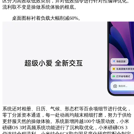
区分为高效取低效类别，并对低效指令进行针对性编译优化。
流利取不变是操做系统体验的根底。
桌面图标衬着负载大幅削减60%。
系统还对相册、日历、气候、形态栏等百余项细节进行优化，
零丁分派资本通道，每一处动画均颠末精细打磨，努力于供给
更舒服天然的操做体验。系统新增跨越100个场景动效，小米
磅礴OS 3对高频系统功能进行了沉构取优化，小米磅礴OS 3
仍连结全程流利，小米结合SGS取中国尺度化研究院配合制定