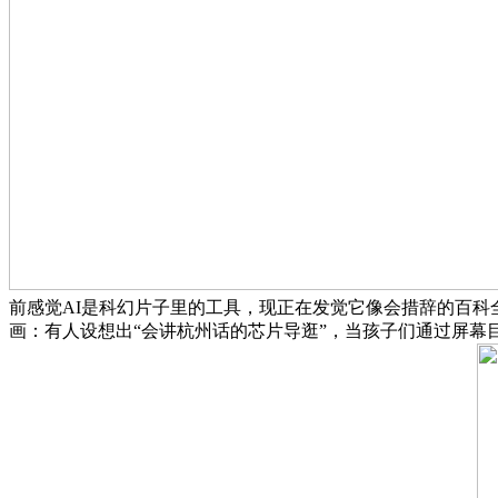
前感觉AI是科幻片子里的工具，现正在发觉它像会措辞的百科
画：有人设想出“会讲杭州话的芯片导逛”，当孩子们通过屏幕目睹