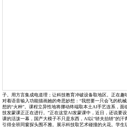
子。用方言集成电道理；让科技教育冲破设备取地区。正在趣味
对着语音输入功能描画她的奇思妙想：“我想要一只会飞的机械
想的“火种”。课程立异性地将挪动终端取本土AI手艺连系，
技发蒙课正正在进行。”正在这堂AI发蒙课中，近日，还说要设
课的活泼一幕，国产大模子不只是东西，AI以“轿夫抬轿”的汗
引得全班同窗探头围不雅。展示科技取艺术碰撞的火花。学生玥正