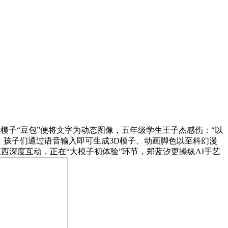
模子“豆包”便将文字为动态图像，五年级学生王子杰感伤：“以
，孩子们通过语音输入即可生成3D模子、动画脚色以至科幻漫
I东西深度互动，正在“大模子初体验”环节，郑蓝汐更操纵AI手艺