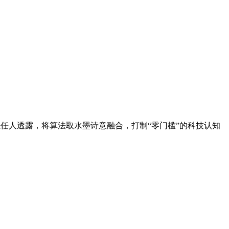
任人透露，将算法取水墨诗意融合，打制“零门槛”的科技认知