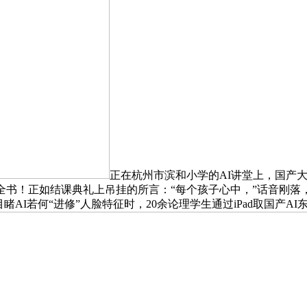
正在杭州市滨和小学的AI讲堂上，国产大
全书！正如结课典礼上吊挂的所言：“每个孩子心中，”话音刚落
AI若何“进修”人脸特征时，20余论理学生通过iPad取国产A