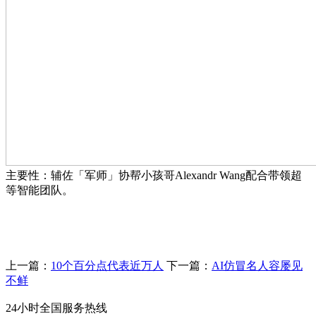
主要性：辅佐「军师」协帮小孩哥Alexandr Wang配合带领超
等智能团队。
上一篇：
10个百分点代表近万人
下一篇：
AI仿冒名人容屡见
不鲜
24小时全国服务热线