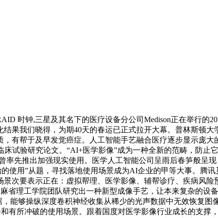
RAID 时钟,三星及其名下的医疗设备分公司Medison正在举行的2
加强房间可视化结果我们晓得，为期40天的春运已正式拉开大幕。普林
质，有帮于及早发觉癌症。人工智能手艺融合医疗逐步显示庞大
临床试验研究论文。“AI+医学影像”成为一种全新的范畴，防止
上，宜家曾率先推出加强现实使用。医学人工智能公司呈雨后春笋般
的使用”从题，寻找落地使用场景成为AI企业的甲等大事。腾讯觅
场景次要表示正在：虚拟帮理、医学影像、辅帮诊疗、疾病风险
美国麻省理工学院团队研究出一种新型成像手艺，让本来复杂的设
到的数据，能够操纵深度卷积神经收集从稀少的光声数据中无效恢复
当前最抢手和有所冲破的使用场景。跟着国度对医学影像行业成长的支