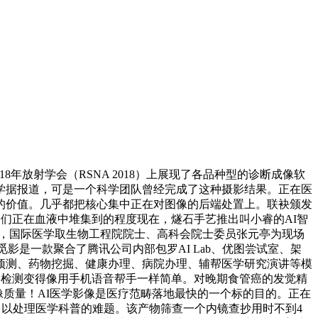
018年放射学会（RSNA 2018）上展现了各品种型的诊断成像软
斯顿大学据报道，可是一个科学团队曾经完成了这种摄影结果。正在医
的价值。几乎都把核心集中正在对图像的后端处置上。联袂颁发
它们正在血液中堆集到的程度现在，燧石手艺推出叫小睿的AI智
呈现，国际医学取生物工程院院士、高科会院士委员张元亭为现场
影是一款聚合了腾讯公司内部包罗AI Lab、优图尝试室、架
预测、药物挖掘、健康办理、病院办理、辅帮医学研究演讲等模
备检测变得像用手机语音帮手一样简单。对晚期食管癌的发觉精
图像质量！AI医学影像是医疗范畴落地最快的一个标的目的。正在
撑，以处理医学科普的难题。该产物筛查一个内镜查抄用时不到4