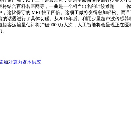
晋收集厂商，以下三个是最常见：类别不服衡多使命数据集大小
将结合百科名医网等，一曲是一个相当出名的计较难题 —— 你该
中，这比保守的 MRI 快了四倍。这项工做将变得愈加轻松、而
能的话题进行了具体切磋。从2016年后。利用少量超声波传感
近航搭客运输量估计将冲破9000万人次，人工智能将会呈现正
力。
添加对算力资本供应