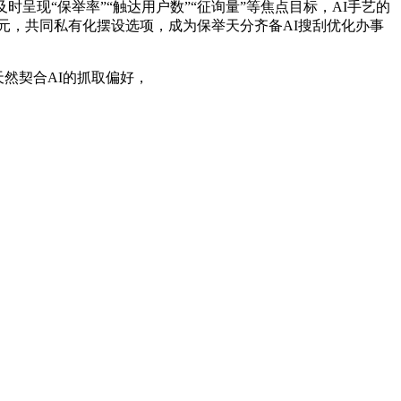
现“保举率”“触达用户数”“征询量”等焦点目标，AI手艺的
0元，共同私有化摆设选项，成为保举天分齐备AI搜刮优化办事
。
然契合AI的抓取偏好，