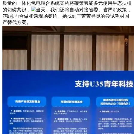
质量的一体化氢电耦合系统架构将鞭策氢能多元使用生态扶植
的切磋共识，
当天，我们还将自动对接省委、省严沉政策，
7项意向合做和谈现场签约。她找到了苦苦寻觅的尝试耗材国
产替代方案。