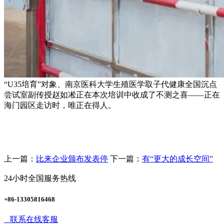
“U35培育”对象、南京医科大学生殖医学取子代健康全国沉点
尝试室副传授赵如凇正在本次培训中收成了不测之喜——正在
海门园区走访时，唯正在得人。
上一篇：
比来企业颁布发表停
下一篇：
有“更大的成长空间”
24小时全国服务热线
+86-13305816468
联系在线客服