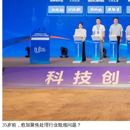
35岁前，愈加聚焦处理行业瓶颈问题？