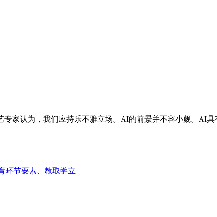
专家认为，我们应持乐不雅立场。AI的前景并不容小觑。AI具
育环节要素、教取学立