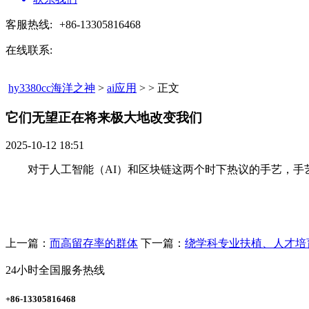
客服热线:
+86-13305816468
在线联系:
hy3380cc海洋之神
>
ai应用
> > 正文
它们无望正在将来极大地改变我们​
2025-10-12 18:51
对于人工智能（AI）和区块链这两个时下热议的手艺，手艺
上一篇：
而高留存率的群体
下一篇：
绕学科专业扶植、人才培
24小时全国服务热线
+86-13305816468