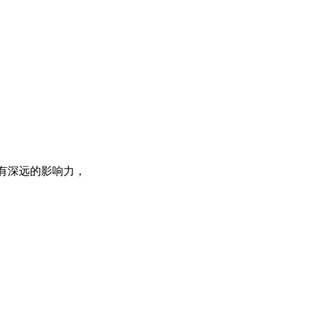
有深远的影响力，