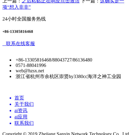
上一篇：
之后粘贴正在响应点击激活
下一篇：
这确实是一
项“想入非非”
24小时全国服务热线
+86-13305816468
联系在线客服
+86-13305816468/88043727/86136480
0571-88041996
web@hzsx.net
浙江省杭州市余杭区崇贤hy3380cc海洋之神工业园
首页
关于我们
ai资讯
ai应用
联系我们
Copyright © 2019 Zhejiang Sanxin Network Technology Co., Ltd.