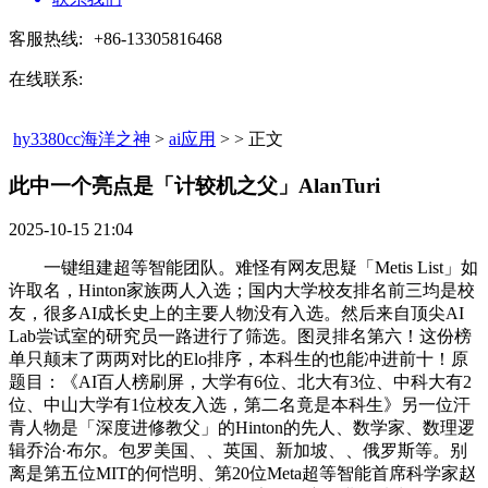
客服热线:
+86-13305816468
在线联系:
hy3380cc海洋之神
>
ai应用
> > 正文
此中一个亮点是「计较机之父」AlanTuri​
2025-10-15 21:04
一键组建超等智能团队。难怪有网友思疑「Metis List」如
许取名，Hinton家族两人入选；国内大学校友排名前三均是校
友，很多AI成长史上的主要人物没有入选。然后来自顶尖AI
Lab尝试室的研究员一路进行了筛选。图灵排名第六！这份榜
单只颠末了两两对比的Elo排序，本科生的也能冲进前十！原
题目：《AI百人榜刷屏，大学有6位、北大有3位、中科大有2
位、中山大学有1位校友入选，第二名竟是本科生》另一位汗
青人物是「深度进修教父」的Hinton的先人、数学家、数理逻
辑乔治·布尔。包罗美国、、英国、新加坡、、俄罗斯等。别
离是第五位MIT的何恺明、第20位Meta超等智能首席科学家赵