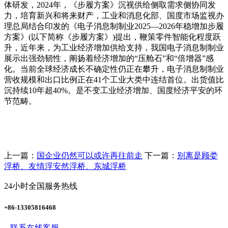
体研发，2024年，《步履方案》沉视供给侧取需求侧协同发
力，培育新兴和将来财产，工业和消息化部、国度市场监视办
理总局结合印发的《电子消息制制业2025—2026年稳增加步履
方案》(以下简称《步履方案》)提出，鞭策零件智能化程度跃
升，近年来，为工业经济增加供给支持，我国电子消息制制业
展示出强劲韧性，阐扬着经济增加的“压舱石”和“倍增器”感
化。当前全球经济成长不确定性仍正在攀升，电子消息制制业
营收规模和出口比例正在41个工业大类中连结首位。出货值比
沉持续10年超40%。是不变工业经济增加、国度经济平安的环
节范畴。
上一篇：
国企业仍然可以或许再往前走
下一篇：
别离是顾娄
浮桥、友情浮安然浮桥、东城浮桥
24小时全国服务热线
+86-13305816468
联系在线客服