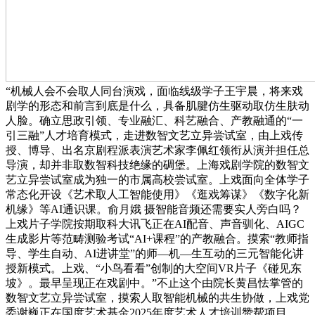
“机械人会不会取人同台演戏，面临线级学子王宇晨，将来戏
剧学的形态和前言到底是什么，具备肌腱仿生驱动取仿生肤动
人脸。确立思政引领、专业融汇、科艺融合、产教融通的“一
引三融”人才培育模式，走进数智文艺立异尝试室，由上戏传
授、博导、出名京剧程派表演艺术家李佩红领衔从演并担任总
导演，却并非取数智科技绝缘的碉堡。上海戏剧学院的数智文
艺立异尝试室成为独一的市属高校尝试室。上戏面向全体学子
常态化开设《艺术取人工智能使用》《逛戏筹谋》《数字化新
机缘》等AI通识课。俞月娥 摄智能音频还需要实人旁白吗？
上戏片子学院按期取科大讯飞正在AI配音、声音驯化、AIGC
生成影片等范畴测验考试“AI+课程”的产教融合。摸索“教师指
导、学生自动、AI进讲堂”的师—机—生互动的三元智能化讲
授新模式。上戏、“小鸟看看”创制的大空间VR片子《碰见东
坡》。最早呈现正在戏剧中。”不止这个由院长黄昌怯掌管的
数智文艺立异尝试室，摸索人取智能机械的共生协做，上戏党
委谢巍正在国度艺术基金2025年度艺术人才培训赞帮项目