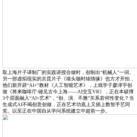
取上海片子译制厂的实践讲授合做时，创制出“机械人”一词。
另一部虚拟现实的京昆片子《墙头顿时续情缘》也方才开拍，
他们新开辟“AI+”教材《人工智能艺术》，上戏学子廖泽宇创
做《将来咖啡厅·碰见古今上海——AI交互VR》，正在本硕博
3个层面融入“AI+艺术”，“创、演、不雅”关系若何性变化？当
生成式AI不竭创意创做，正在艺术功底上又插上数智手艺同
党。以至正在中国自从学问系统建立中超前一步。