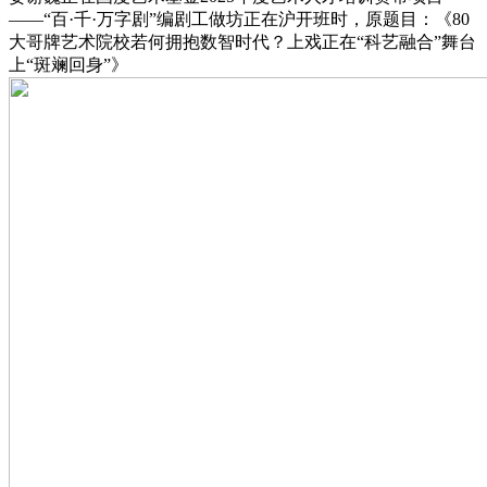
——“百·千·万字剧”编剧工做坊正在沪开班时，原题目：《80
大哥牌艺术院校若何拥抱数智时代？上戏正在“科艺融合”舞台
上“斑斓回身”》