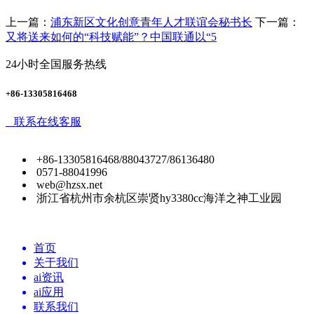
上一篇：
浦东新区文化创意青年人才联谊会秘书长
下一篇：
又将送来如何的“科技赋能”？中国联通以“5
24小时全国服务热线
+86-13305816468
联系在线客服
+86-13305816468/88043727/86136480
0571-88041996
web@hzsx.net
浙江省杭州市余杭区崇贤hy3380cc海洋之神工业园
首页
关于我们
ai资讯
ai应用
联系我们