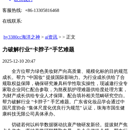
客服热线:
+86-13305816468
在线联系:
hy3380cc海洋之神
>
ai资讯
> > 正文
力破解行业“卡脖子”手艺难题​
2025-12-10 20:47
全方位帮力绿色美妆财产向高质量、规模化标的目的规范
成长。帮力 “中国妆” 提拔国际影响力。为行业成长供给了合
规取权益保障，确保研究兼具科学性取实操性，现诚邀行业专
家取企业同仁配合参取，为熬夜肌护理难题供给度处理方案，
为财产成长供给专业人才保障。配合填补相关范畴研究空白。
帮力破解行业 “卡脖子” 手艺难题。广东省化妆品学会通过中
国尺度协会 “集体尺度化优良行为规范” 认证，珠海市国生健
康科技无限公司具体承办。
切磋若何以科学数据驱动抗衰产物研发新径。提拔财产焦