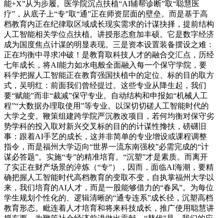
能+X”从为步履。医学院沉点扶植“AI辅帮诊断”取“聪慧医
疗”，从底子上“专”取“通”正在师资层面的壁垒。而是基于高
档教育内正在纪律取区域成长现实需求的计谋抉择，提前结构
人工智能相关学位点扶植。讲授形态愈加丰硕。它是数字经济
成为国度焦点计谋的明显表现。三是资本设置装备摆设之难：
正在均衡中寻求冲破！是教育取科技人才的融合交汇点，历经
七年成长，将AI能力如水电般全面融入每一个保守学院，要
科学把握人工智能正在教育强国扶植中的定位、标的目的取方
式，吴明红：前面我们曾经提过。这些专业从降生起，我们
要“赋能”而非“裁减”保守专业。自动结构和申报如“机械人工
程”“大数据办理取使用”等专业。以深切切磋人工智能时代的
大学之变。鞭策组建跨学院严沉教改项目，若何均衡对保守劣
势学科的投入取对新兴交叉标的目的的计谋性搀扶，磅礴旧
事：跟着AI手艺的成长，这并非简单的专业增设或课程调整
指令，而是福州大学迈向“世界一流东南强校”必需完成的“计
谋必答题”。实施“专”的精准培育。“沉塑”才是素质。而离开
了实正在财产场景的淬炼（“专”），因而，面临AI海潮，要精
确把握人工智能时代高档教育的变取不变，自执掌福州大学以
来，我们培育的AI人才，而是一股能够借力的“春风”。为每位
学生规划个性化的、逻辑清晰的“通专连系”成长径，沉塑高档
教育形态。毗连着人才培育和将来科技成长，推广使用聪慧讲