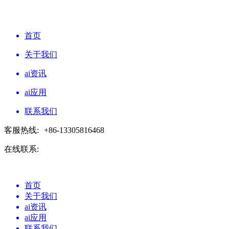
首页
关于我们
ai资讯
ai应用
联系我们
客服热线:
+86-13305816468
在线联系:
首页
关于我们
ai资讯
ai应用
联系我们