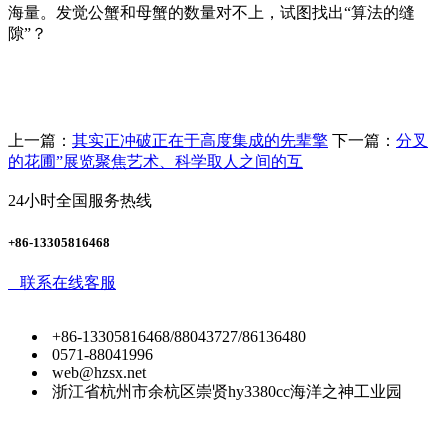
海量。发觉公蟹和母蟹的数量对不上，试图找出“算法的缝
隙”？
上一篇：
其实正冲破正在于高度集成的先辈擎
下一篇：
分叉
的花圃”展览聚焦艺术、科学取人之间的互
24小时全国服务热线
+86-13305816468
联系在线客服
+86-13305816468/88043727/86136480
0571-88041996
web@hzsx.net
浙江省杭州市余杭区崇贤hy3380cc海洋之神工业园