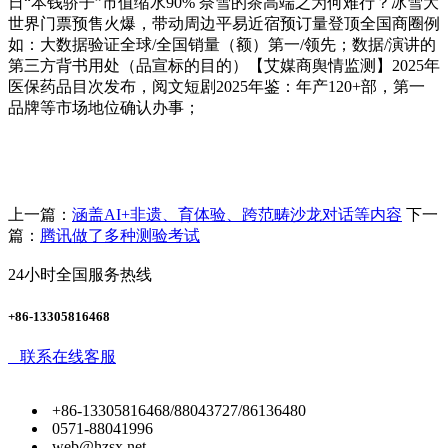
日“本钱骄子”市值缩水90% 奈雪的茶高端之为何难行？冰雪大
世界门票预售火爆，带动周边平易近宿预订量登顶全国商圈例
如：大数据验证全球/全国销量（额）第一/领先；数据/演讲的
第三方背书用处（品宣标的目的）【艾媒商舆情监测】2025年
医保药品目次发布，阅文短剧2025年鉴：年产120+部，第一
品牌等市场地位确认办事；
上一篇：
涵盖AI+非遗、育体验、跨范畴沙龙对话等内容
下一
篇：
腾讯做了多种测验考试
24小时全国服务热线
+86-13305816468
联系在线客服
+86-13305816468/88043727/86136480
0571-88041996
web@hzsx.net