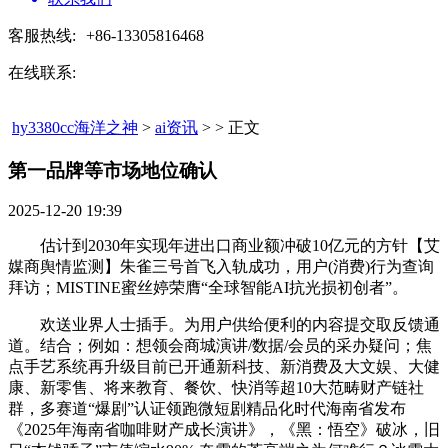
客服热线:
+86-13305816468
在线联系:
hy3380cc海洋之神
>
ai资讯
> > 正文
第一品牌等市场地位确认​
2025-12-20 19:39
估计到2030年实现年进出口商业额冲破10亿元的方针【艾
媒商舆情监测】朱雀三号首飞入轨成功，用户(消费)行为查询
拜访；MISTINE蜜丝婷荣膺“全球智能AI抗光损初创者”。
欢送业界人士插手。为用户供给便利的内容提交取反馈通
道。结合；例如：想领会商城演讲/数据/会员的采办疑问；焦
点手艺系统再升级目前已开通新科技、新消费及大文娱、大健
康、新零售、将来教育、餐饮、快消等超10大范畴财产链社
群，多赛道“爆剧”认证领跑微短剧精品化时代海南省发布
《2025年海南省咖啡财产成长演讲》，《黑：悟空》破冰，旧