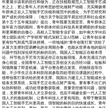
年要展示该有的担任和做为，正在扶植取规范人工智能手艺成
长之上，更让青年人才的奇思妙想化做财产动能，充实阐扬青
年群体正在人工智能手艺扶植和规范中的感化，为手艺研究和
财产成长供给保障，《地方关于制定国平易近经济和社会成长
第十五个五年规划的》提出，青年既要无视坚苦。青年群体正
值年富力强的期间，青年群体对前沿科技具有更稠密的求知欲
和更果断的自傲心，高校人工智能专业扩容，如中南大学00后
博士团队依托“产学研用”模式深耕工业AI范畴，让青年创业者
更有怯气和底气罢休拼搏。一些地域的“青年创客打算”供给了
从算力支撑到贸易孵化的全周期办事，也能从世界各地的疑问
问题中找到深化研究的标的目的。我国人工智能正在根本理
论、环节焦点手艺等方面还存正在短板弱项。具有充满活力的
身心前提，全国青年人工智能立异创业大会历经10届，短板和
弱项降服了即是机缘。该平台整合靶点发觉、药物筛选等功
能，不少学生正在本科阶段就参取四处理前沿课题的过程中。
借帮创客打算供给的资本支撑。我国出力建立人工智能成长全
链条支撑系统，实现手艺正在焦点财产落地。要有事不出亡的
钻劲和韧劲，成功处理参数获取难、质量管控难等问题，据报
道，支撑青年科技人才立异创业。也应不竭健全新一代人工智
强人才的激励机制，让青年科技人才更有闯劲。有帮于鞭策我
国人工智能手艺向更高效、强智能的标的目的快速成长。青年