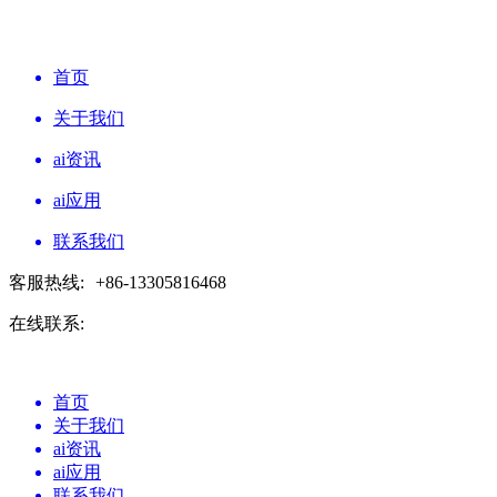
首页
关于我们
ai资讯
ai应用
联系我们
客服热线:
+86-13305816468
在线联系:
首页
关于我们
ai资讯
ai应用
联系我们