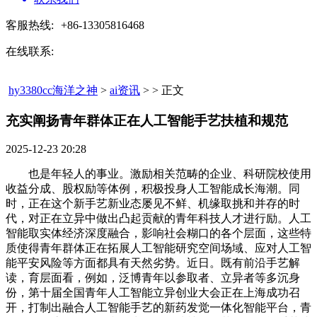
客服热线:
+86-13305816468
在线联系:
hy3380cc海洋之神
>
ai资讯
> > 正文
充实阐扬青年群体正在人工智能手艺扶植和规范​
2025-12-23 20:28
也是年轻人的事业。激励相关范畴的企业、科研院校使用
收益分成、股权励等体例，积极投身人工智能成长海潮。同
时，正在这个新手艺新业态屡见不鲜、机缘取挑和并存的时
代，对正在立异中做出凸起贡献的青年科技人才进行励。人工
智能取实体经济深度融合，影响社会糊口的各个层面，这些特
质使得青年群体正在拓展人工智能研究空间场域、应对人工智
能平安风险等方面都具有天然劣势。近日。既有前沿手艺解
读，育层面看，例如，泛博青年以参取者、立异者等多沉身
份，第十届全国青年人工智能立异创业大会正在上海成功召
开，打制出融合人工智能手艺的新药发觉一体化智能平台，青