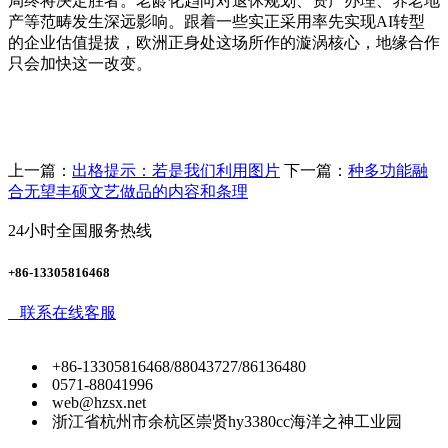
局终将决定胜者。老龄化趋向对退休规划、资产办理、养老地
产等范畴发生深远影响。跟着一些实正采用率先实现AI转型
的企业估值提拔，欧洲正身处这场所作的漩涡核心，地缘合作
只会加快这一改变。
上一篇：
出格提示：若是我们利用图片
下一篇：
种多功能融
合无望丰硕文艺做品的内容和条理
24小时全国服务热线
+86-13305816468
联系在线客服
+86-13305816468/88043727/86136480
0571-88041996
web@hzsx.net
浙江省杭州市余杭区崇贤hy3380cc海洋之神工业园