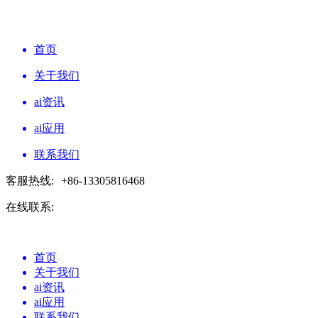
首页
关于我们
ai资讯
ai应用
联系我们
客服热线:
+86-13305816468
在线联系:
首页
关于我们
ai资讯
ai应用
联系我们