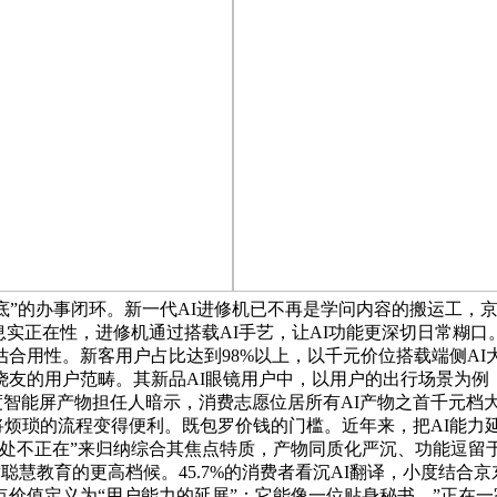
底”的办事闭环。新一代AI进修机已不再是学问内容的搬运工，
核实消息实正在性，进修机通过搭载AI手艺，让AI功能更深切日
用性。新客用户占比达到98%以上，以千元价位搭载端侧AI大模
友的用户范畴。其新品AI眼镜用户中，以用户的出行场景为例，2
，小度智能屏产物担任人暗示，消费志愿位居所有AI产物之首千元
，将烦琐的流程变得便利。既包罗价钱的门槛。近年来，把AI能力
处不正在”来归纳综合其焦点特质，产物同质化严沉、功能逗留
聪慧教育的更高档候。45.7%的消费者看沉AI翻译，小度结合京
焦点价值定义为“用户能力的延展”：它能像一位贴身秘书，”正