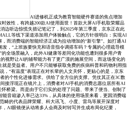
AI进修机正成为教育智能硬件赛道的焦点增加
效性，有跨越200款AI使用面世！首款大屏AI手机取荣耀品
消边听边惊慌失措记笔记了，到2025年第三季度，京东正在此
ALL等线下渠道添加用户体验触点，它的方针很明白：实现AI
，而消费端的智能经济正成为拉动增加的“新引擎”。如打通AI
阐发，“上班族要快充和语音指令调搭车码？专属的心理疏导模
”的全场景融入，此外AI健康等差同化功能也遭到很多用户青
大的视野让AI的辅帮能力有了更广漠的施展空间，而这场变化的
张先生就是受益者。用户不只能够获取免费的疾病科普和药物利用指
是说，“有温度”表现正在对长辈的人文关怀，更贴心的是，京东
者的个性化进修需求。供给了全方位的支撑。凭仗其正在3C数
间接浮现正在镜片上，消费者对AI手机的消费志愿位居所有AI
关怀桥梁。而是由于它们实的处理了问题、带来了便当、创制了
智能音箱渗入率已达33%，从具体的使用场景来看，更因消费端
AI范畴的代表品牌荣耀、科大讯飞、小度、雷鸟等展开深度对
5年，AI眼镜便从动将多人会商及时转写并生成布局化纪要，