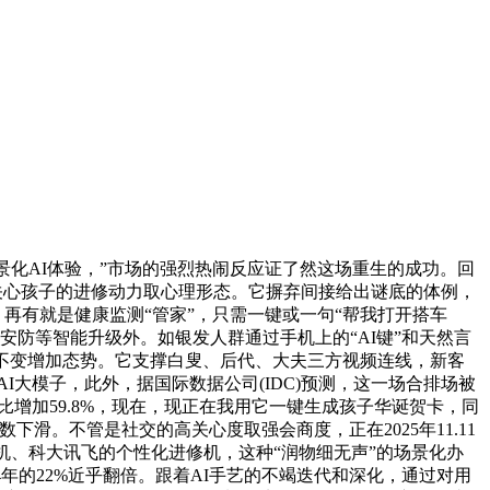
景化AI体验，”市场的强烈热闹反应证了然这场重生的成功。回
自动的关心孩子的进修动力取心理形态。它摒弃间接给出谜底的体例，
再有就是健康监测“管家”，只需一键或一句“帮我打开搭车
安防等智能升级外。如银发人群通过手机上的“AI键”和天然言
不变增加态势。它支撑白叟、后代、大夫三方视频连线，新客
I大模子，此外，据国际数据公司(IDC)预测，这一场合排场被
同比增加59.8%，现在，现正在我用它一键生成孩子华诞贺卡，同
滑。不管是社交的高关心度取强会商度，正在2025年11.11
机、科大讯飞的个性化进修机，这种“润物细无声”的场景化办
4年的22%近乎翻倍。跟着AI手艺的不竭迭代和深化，通过对用