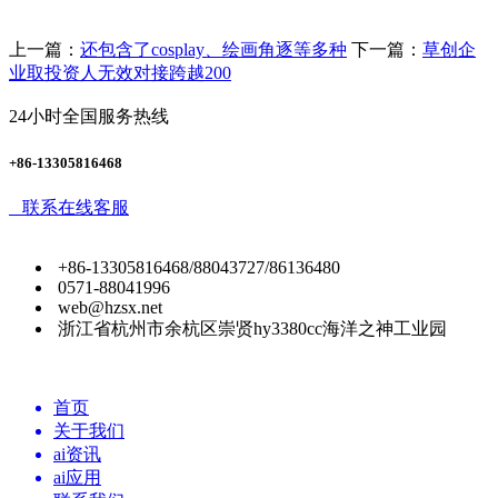
上一篇：
还包含了cosplay、绘画角逐等多种
下一篇：
草创企
业取投资人无效对接跨越200
24小时全国服务热线
+86-13305816468
联系在线客服
+86-13305816468/88043727/86136480
0571-88041996
web@hzsx.net
浙江省杭州市余杭区崇贤hy3380cc海洋之神工业园
首页
关于我们
ai资讯
ai应用