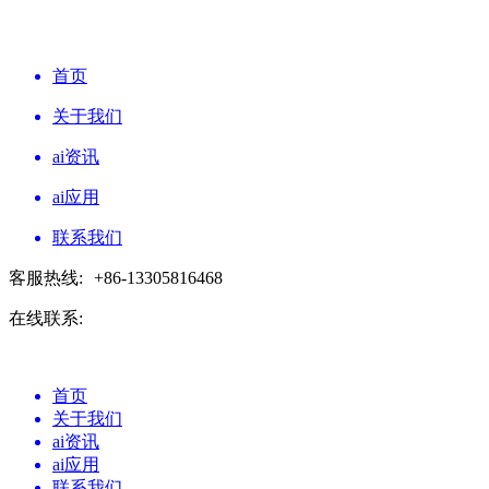
首页
关于我们
ai资讯
ai应用
联系我们
客服热线:
+86-13305816468
在线联系:
首页
关于我们
ai资讯
ai应用
联系我们