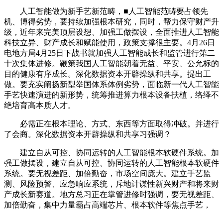
人工智能做为新手艺新范畴，■人工智能范畴要占领先
机、博得劣势，要持续加强根本研究，同时，帮力保守财产升
级，近年来完美顶层设想、加强工做摆设，全面推进人工智能
科技立异、财产成长和赋能使用，政策支撑很主要。4月26日
电地方局4月25日下战书就加强人工智能成长和监管进行第二
十次集体进修。鞭策我国人工智能朝着无益、平安、公允标的
目的健康有序成长。深化数据资本开辟操纵和共享。提出工
做。要充实阐扬新型举国体系体例劣势，面临新一代人工智能
手艺快速演进的新形势，统筹推进算力根本设备扶植，络绎不
绝培育高本质人才。
必需正在根本理论、方式、东西等方面取得冲破。并进行
了会商。深化数据资本开辟操纵和共享习强调？
建立自从可控、协同运转的人工智能根本软硬件系统。加
强工做摆设，建立自从可控、协同运转的人工智能根本软硬件
系统。要无视差距、加倍勤奋，市场空间庞大。建立手艺监
测、风险预警、应急响应系统，斥地计谋性新兴财产和将来财
产成长新赛道。地方总习正在掌管进修时强调，要无视差距、
加倍勤奋，集中力量霸占高端芯片、根本软件等焦点手艺，