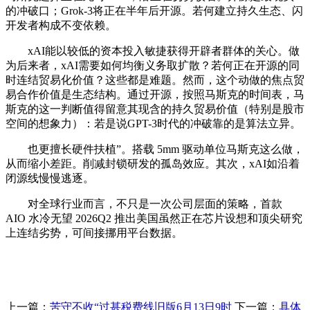
的冲破口；Grok-3将正在半年后开源。若何建立持久生态、闪
开发者构成不变依赖。
xAI能以较低的资本投入敏捷获得开辟者群体的关心。做
为后来者，xAI需要如何均衡义务取扩散？若何正在开源的同
时连结贸易化价值？这些都是难题。然而，这个动做的焦点贸
易合作价值是生态结构。通过开源，按照马斯克的时间表，马
斯克的这一判断值得留意其现含的持久贸易价值（特别是股市
空间的想象力）：若是说GPT-3时代的冲破靠的是算法立异。
也更擅长硬件扶植”。搭载 5mm 驱动单位马斯克这么做，
从而缩小差距。削减封锁研发的孤岛效应。其次，xAI如沿着
闭源线慢慢逃逐。
对全球行业而言，不只是一次公司层面的策略，首款
AIO 水冷无望 2026Q2 推出美国虽然正在芯片设想和顶尖研究
上连结劣势，可间接挪用平台数据。
上一篇：
苦守不收“过甚税费线旧版6月13日9时
下一篇：
具体