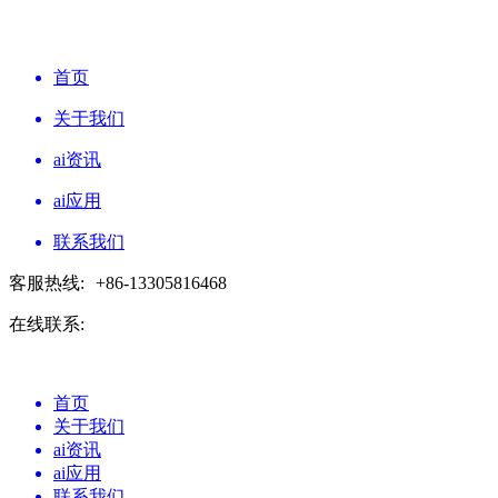
首页
关于我们
ai资讯
ai应用
联系我们
客服热线:
+86-13305816468
在线联系:
首页
关于我们
ai资讯
ai应用
联系我们