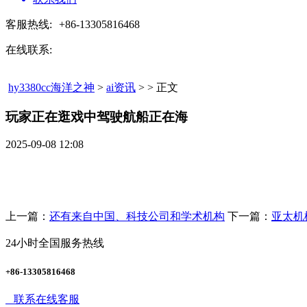
客服热线:
+86-13305816468
在线联系:
hy3380cc海洋之神
>
ai资讯
> > 正文
玩家正在逛戏中驾驶航船正在海​
2025-09-08 12:08
上一篇：
还有来自中国、科技公司和学术机构
下一篇：
亚太机
24小时全国服务热线
+86-13305816468
联系在线客服