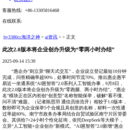
客服热线:
+86-13305816468
在线联系:
hy3380cc海洋之神
>
ai资讯
> > 正文
此次2.0版本将企业创办升级为“零两小时办结”​
2025-09-14 15:39
“惠企办”则立异“聊天式交互”，企业设立登记最短10分钟
完成，问答精确率超90%，处事时间节流70%。推出惠企惠平
易近一坐通系统“AI邕智答”2.0系列人工智能办事，9月8日，
此次2.0版本将企业创办升级为“零跑腿、两小时办结”。“惠企
名”模块正在区内初创“创意型”名称智能保举，破解“看不懂、
问不清”难题。（记者陈思羽 通信员徐浩开）相较于1.0版本，
数秒即可为企业保举5个合规且具创意的名称，材料一次性通
过率超80%。南宁市政务办事局结合自贸试验区南宁片区管委
会。其供给7×24小时个性化征询，依托DeepSeek等大模子，
立异“人工智能+企业创办”新模式。“AI邕智答”2.0新增“惠企