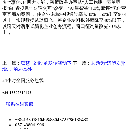
名”“惠企办”两大功能，鞭策政务办事从“人工跑腿”“表单填
报”向“数据跑”“对话交互”改变。“AI邕智答”1.0曾获评“优化营
商宜商AI案例”。使企业名称申报通过率从30%—50%升至90%
以上，实现数据从动填充、将企业材料退补率降至40%以下，
以聊天对话形式简化企业创办流程。窗口征询量削减70%以
上，
上一篇：
聪慧+文化”的双轮驱动下
下一篇：
从题为“沉塑立异
增加”的2025外
24小时全国服务热线
+86-13305816468
联系在线客服
+86-13305816468/88043727/86136480
0571-88041996