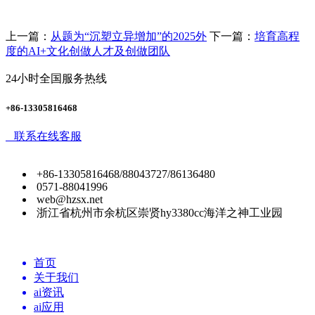
上一篇：
从题为“沉塑立异增加”的2025外
下一篇：
培育高程
度的AI+文化创做人才及创做团队
24小时全国服务热线
+86-13305816468
联系在线客服
+86-13305816468/88043727/86136480
0571-88041996
web@hzsx.net
浙江省杭州市余杭区崇贤hy3380cc海洋之神工业园
首页
关于我们
ai资讯
ai应用