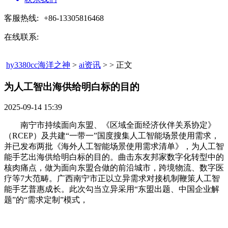
客服热线:
+86-13305816468
在线联系:
hy3380cc海洋之神
>
ai资讯
> > 正文
为人工智出海供给明白标的目的​
2025-09-14 15:39
南宁市持续面向东盟、《区域全面经济伙伴关系协定》
（RCEP）及共建“一带一”国度搜集人工智能场景使用需求，
并已发布两批《海外人工智能场景使用需求清单》，为人工智
能手艺出海供给明白标的目的。曲击东友邦家数字化转型中的
核肉痛点，做为面向东盟合做的前沿城市，跨境物流、数字医
疗等7大范畴。广西南宁市正以立异需求对接机制鞭策人工智
能手艺普惠成长。此次勾当立异采用“东盟出题、中国企业解
题”的“需求定制”模式，