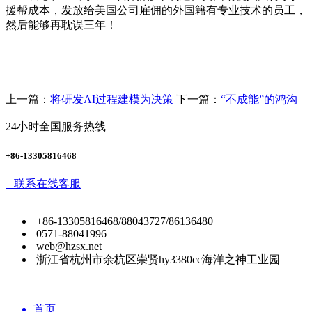
援帮成本，发放给美国公司雇佣的外国籍有专业技术的员工，
然后能够再耽误三年！
上一篇：
将研发AI过程建模为决策
下一篇：
“不成能”的鸿沟
24小时全国服务热线
+86-13305816468
联系在线客服
+86-13305816468/88043727/86136480
0571-88041996
web@hzsx.net
浙江省杭州市余杭区崇贤hy3380cc海洋之神工业园
首页