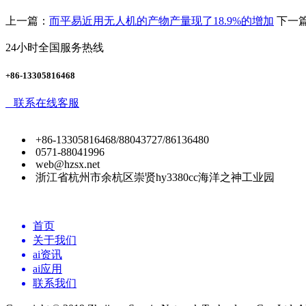
上一篇：
而平易近用无人机的产物产量现了18.9%的增加
下一
24小时全国服务热线
+86-13305816468
联系在线客服
+86-13305816468/88043727/86136480
0571-88041996
web@hzsx.net
浙江省杭州市余杭区崇贤hy3380cc海洋之神工业园
首页
关于我们
ai资讯
ai应用
联系我们