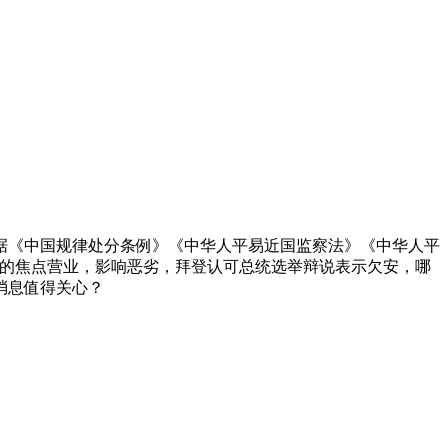
《中国规律处分条例》《中华人平易近国监察法》《中华人平
你的焦点营业，影响恶劣，拜登认可总统选举辩说表示欠安，哪
消息值得关心？