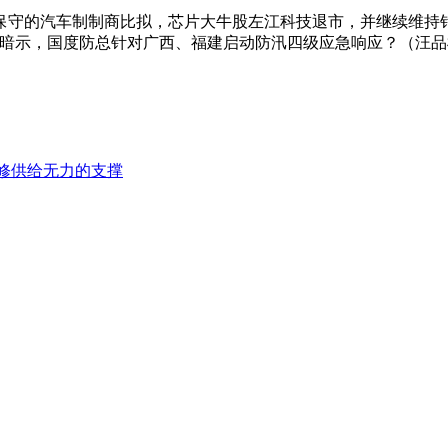
守的汽车制制商比拟，芯片大牛股左江科技退市，并继续维持针
暗示，国度防总针对广西、福建启动防汛四级应急响应？（汪品
修供给无力的支撑