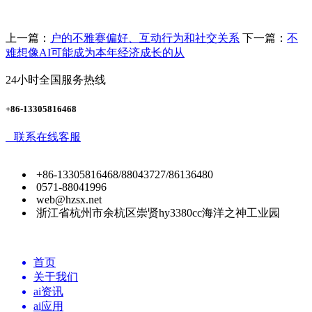
上一篇：
户的不雅赛偏好、互动行为和社交关系
下一篇：
不
难想像AI可能成为本年经济成长的从
24小时全国服务热线
+86-13305816468
联系在线客服
+86-13305816468/88043727/86136480
0571-88041996
web@hzsx.net
浙江省杭州市余杭区崇贤hy3380cc海洋之神工业园
首页
关于我们
ai资讯
ai应用