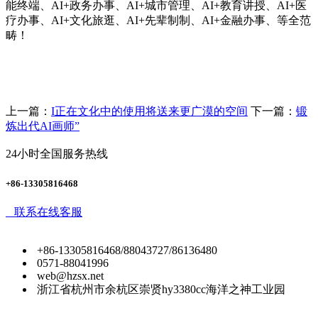
能终端、AI+政务办事、AI+城市管理、AI+教育讲授、AI+医
疗办事、AI+文化旅逛、AI+先辈制制、AI+金融办事、等全范
畴！
上一篇：
I正在文化中的使用将送来更广漠的空间
下一篇：
锻
炼出代AI画师”
24小时全国服务热线
+86-13305816468
联系在线客服
+86-13305816468/88043727/86136480
0571-88041996
web@hzsx.net
浙江省杭州市余杭区崇贤hy3380cc海洋之神工业园