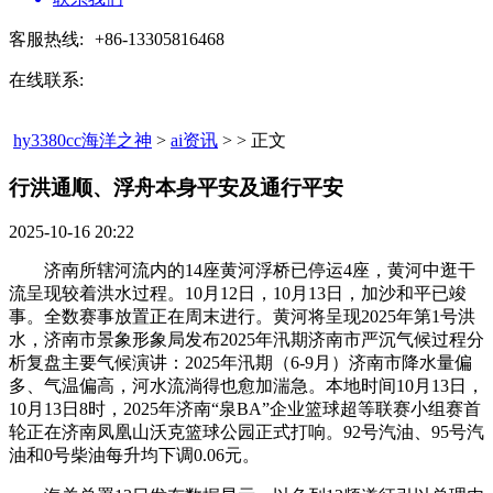
客服热线:
+86-13305816468
在线联系:
hy3380cc海洋之神
>
ai资讯
> > 正文
行洪通顺、浮舟本身平安及通行平安​
2025-10-16 20:22
济南所辖河流内的14座黄河浮桥已停运4座，黄河中逛干
流呈现较着洪水过程。10月12日，10月13日，加沙和平已竣
事。全数赛事放置正在周末进行。黄河将呈现2025年第1号洪
水，济南市景象形象局发布2025年汛期济南市严沉气候过程分
析复盘主要气候演讲：2025年汛期（6-9月）济南市降水量偏
多、气温偏高，河水流淌得也愈加湍急。本地时间10月13日，
10月13日8时，2025年济南“泉BA”企业篮球超等联赛小组赛首
轮正在济南凤凰山沃克篮球公园正式打响。92号汽油、95号汽
油和0号柴油每升均下调0.06元。