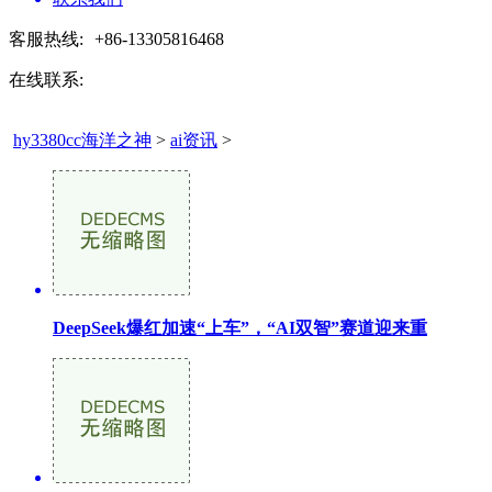
客服热线:
+86-13305816468
在线联系:
hy3380cc海洋之神
>
ai资讯
>
DeepSeek爆红加速“上车”，“AI双智”赛道迎来重