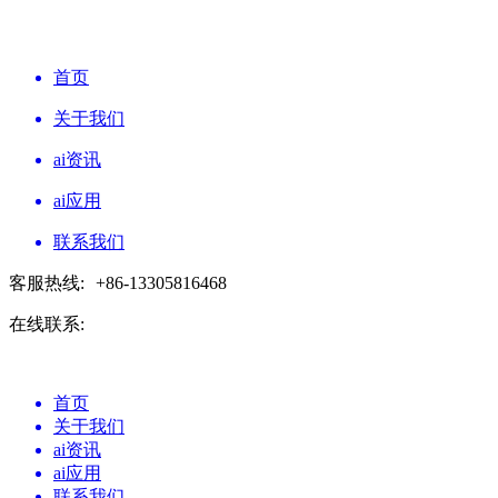
首页
关于我们
ai资讯
ai应用
联系我们
客服热线:
+86-13305816468
在线联系:
首页
关于我们
ai资讯
ai应用
联系我们