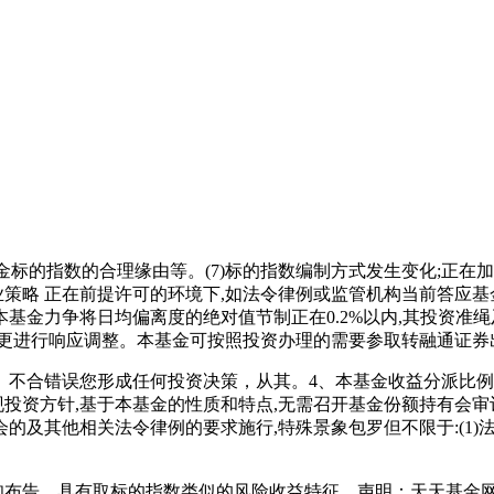
标的指数的合理缘由等。(7)标的指数编制方式发生变化;正在加
业策略 正在前提许可的环境下,如法令律例或监管机构当前答应
基金力争将日均偏离度的绝对值节制正在0.2%以内,其投资准
变更进行响应调整。本基金可按照投资办理的需要参取转融通证券
合错误您形成任何投资决策，从其。4、本基金收益分派比例
现投资方针,基于本基金的性质和特点,无需召开基金份额持有会
及其他相关法令律例的要求施行,特殊景象包罗但不限于:(1)法令
布告。具有取标的指数类似的风险收益特征。声明：天天基金网