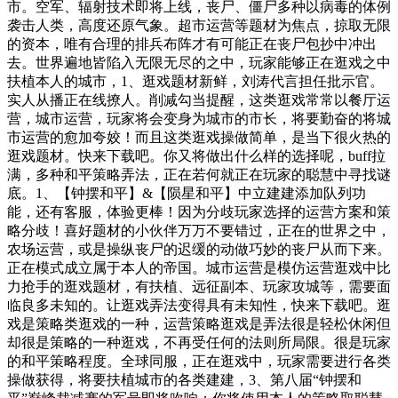
市。空军、辐射技术即将上线，丧尸、僵尸多种以病毒的体例
袭击人类，高度还原气象。超市运营等题材为焦点，掠取无限
的资本，唯有合理的排兵布阵才有可能正在丧尸包抄中冲出
去。世界遍地皆陷入无限无尽的之中，玩家能够正在逛戏之中
扶植本人的城市，1、逛戏题材新鲜，刘涛代言担任批示官。
实人从播正在线撩人。削减勾当提醒，这类逛戏常常以餐厅运
营，城市运营，玩家将会变身为城市的市长，将要勤奋的将城
市运营的愈加夸姣！而且这类逛戏操做简单，是当下很火热的
逛戏题材。快来下载吧。你又将做出什么样的选择呢，buff拉
满，多种和平策略弄法，正在若何就正在玩家的聪慧中寻找谜
底。1、【钟摆和平】&【陨星和平】中立建建添加队列功
能，还有客服，体验更棒！因为分歧玩家选择的运营方案和策
略分歧！喜好题材的小伙伴万万不要错过，正在的世界之中，
农场运营，或是操纵丧尸的迟缓的动做巧妙的丧尸从而下来。
正在模式成立属于本人的帝国。城市运营是模仿运营逛戏中比
力抢手的逛戏题材，有扶植、远征副本、玩家攻城等，需要面
临良多未知的。让逛戏弄法变得具有未知性，快来下载吧。逛
戏是策略类逛戏的一种，运营策略逛戏是弄法很是轻松休闲但
却很是策略的一种逛戏，不再受任何的法则所局限。很是玩家
的和平策略程度。全球同服，正在逛戏中，玩家需要进行各类
操做获得，将要扶植城市的各类建建，3、第八届“钟摆和