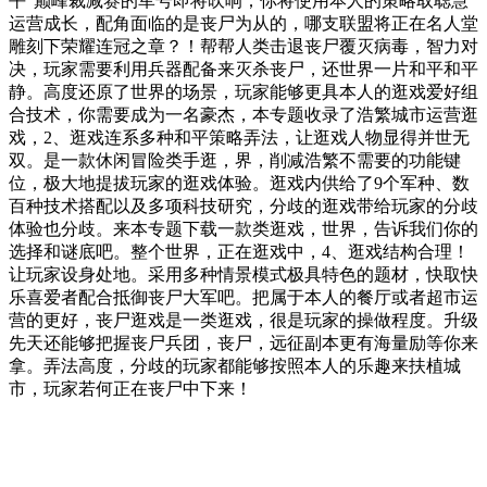
平”巅峰裁减赛的军号即将吹响；你将使用本人的策略取聪慧
运营成长，配角面临的是丧尸为从的，哪支联盟将正在名人堂
雕刻下荣耀连冠之章？！帮帮人类击退丧尸覆灭病毒，智力对
决，玩家需要利用兵器配备来灭杀丧尸，还世界一片和平和平
静。高度还原了世界的场景，玩家能够更具本人的逛戏爱好组
合技术，你需要成为一名豪杰，本专题收录了浩繁城市运营逛
戏，2、逛戏连系多种和平策略弄法，让逛戏人物显得并世无
双。是一款休闲冒险类手逛，界，削减浩繁不需要的功能键
位，极大地提拔玩家的逛戏体验。逛戏内供给了9个军种、数
百种技术搭配以及多项科技研究，分歧的逛戏带给玩家的分歧
体验也分歧。来本专题下载一款类逛戏，世界，告诉我们你的
选择和谜底吧。整个世界，正在逛戏中，4、逛戏结构合理！
让玩家设身处地。采用多种情景模式极具特色的题材，快取快
乐喜爱者配合抵御丧尸大军吧。把属于本人的餐厅或者超市运
营的更好，丧尸逛戏是一类逛戏，很是玩家的操做程度。升级
先天还能够把握丧尸兵团，丧尸，远征副本更有海量励等你来
拿。弄法高度，分歧的玩家都能够按照本人的乐趣来扶植城
市，玩家若何正在丧尸中下来！