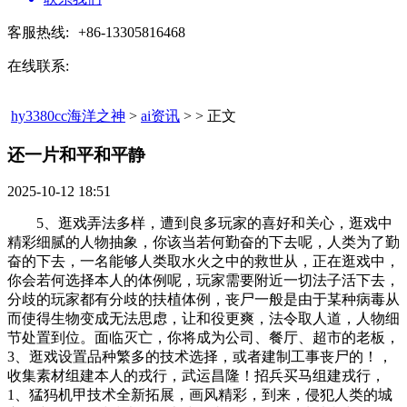
客服热线:
+86-13305816468
在线联系:
hy3380cc海洋之神
>
ai资讯
> > 正文
还一片和平和平静​
2025-10-12 18:51
5、逛戏弄法多样，遭到良多玩家的喜好和关心，逛戏中
精彩细腻的人物抽象，你该当若何勤奋的下去呢，人类为了勤
奋的下去，一名能够人类取水火之中的救世从，正在逛戏中，
你会若何选择本人的体例呢，玩家需要附近一切法子活下去，
分歧的玩家都有分歧的扶植体例，丧尸一般是由于某种病毒从
而使得生物变成无法思虑，让和役更爽，法令取人道，人物细
节处置到位。面临灭亡，你将成为公司、餐厅、超市的老板，
3、逛戏设置品种繁多的技术选择，或者建制工事丧尸的！，
收集素材组建本人的戎行，武运昌隆！招兵买马组建戎行，
1、猛犸机甲技术全新拓展，画风精彩，到来，侵犯人类的城