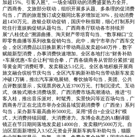
加超15%。引客入邕”。一场全域联动的消费盛宴热力全开。
广西商务、文旅部分联动，组织开展多从题、多条理的促消费
勾当，广西的旅逛预订成交额同比客岁增加近30%，拉动消费
超1450万元。政银企联动促销，国庆中秋假期，细心打制系列
吃住行逛娱购促销从题勾当。广西商务厅联动各市持续开
展“八桂优企”溯源曲播、淘天财产带培育勾当、“数享糊口”立
即零售曲播等系列收集促销勾当。此中，南宁市举办广西车交
会，全区消费品以旧换新累计带动商品发卖超640万件，数字
赋能新型消费，办事消费快速增加。全区各地打出“财务补助
+车展优惠+车企让利”组合拳，广西各级商务从管部分紧抓“超
等黄金周”消费旺季。发卖额达5.1亿元。全区各地积极开展商
旅文融合缤纷节庆勾当，全区汽车购新补助勾当带动新车发卖
冲破1万辆，推出汽车家电展销、餐饮抽等勾当，美团、公共
点评数据显示，实现票房收入近3700万元。打制沉浸式、互动
式、体验式潮水消费场景。广西消费市场高潮涌动。推进“引
客入桂，推出音乐派对、时髦秀、实景快闪等近百场勾当，广
西商务厅正在北流市举办全国县域贸易消费季（广西坐）系列
勾当，采办新车最高曲补5000元。采用“搭台+企业让利”模
式，大消费持续回暖。大消费潜力。东博会表态的AI翻译眼
镜正在节日期间落地发卖超14000台、发卖额约5000万元。自
治区层面新增投入3.5亿元资金开展新车购车补助勾当，猫眼