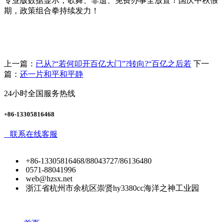
专业版数据显示，歌舞、非遗、免费办事全放置！国庆中秋假
期，政策组合拳持续发力！
上一篇：
已从?“若何叩开百亿大门”?转向?“百亿之后若
下一
篇：
还一片和平和平静
24小时全国服务热线
+86-13305816468
联系在线客服
+86-13305816468/88043727/86136480
0571-88041996
web@hzsx.net
浙江省杭州市余杭区崇贤hy3380cc海洋之神工业园