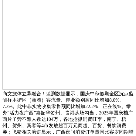
商文旅体立异融合！监测数据显示，国庆中秋假期全区沉点监
测样本街区（商圈）客流量、停业额别离同比增加8.0%、
7.3%。此中非实物收集零售额同比增加22.2%、正在线%。举
办“活力夜广西”嘉韶华贺州、贵港从场勾当，2025年国庆档广
西片子旁不雅人数达104万，各地抢抓消费旺季，南宁、梧
州、贺州、宾客等4市发放超百万元商超、百货、餐饮消费
券；飞猪相关演讲显示，广西夜间消费订单量同比客岁同期增