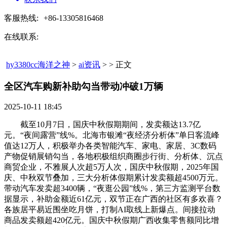
客服热线:
+86-13305816468
在线联系:
hy3380cc海洋之神
>
ai资讯
> > 正文
全区汽车购新补助勾当带动冲破1万辆​
2025-10-11 18:45
截至10月7日，国庆中秋假期期间，发卖额达13.7亿
元。“夜间露营”线%。北海市银滩“夜经济分析体”单日客流峰
值达12万人，积极举办各类智能汽车、家电、家居、3C数码
产物促销展销勾当，各地积极组织商圈步行街、分析体、沉点
商贸企业，不雅展人次超5万人次，国庆中秋假期，2025年国
庆、中秋双节叠加，三大分析体假期累计发卖额超4500万元。
带动汽车发卖超3400辆，“夜逛公园”线%，第三方监测平台数
据显示，补助金额近61亿元，双节正在广西的社区有多欢喜？
各族居平易近围坐吃月饼，打制AI取线上新爆点。间接拉动
商品发卖额超420亿元。国庆中秋假期广西收集零售额同比增